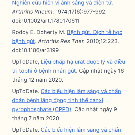
Nghiên cứu hiển vi ánh sáng và điện tử
.
Arthritis Rheum
. 1974;17(6):977-992.
doi:10.1002/art.1780170611
Roddy E, Doherty M.
Bệnh gút. Dịch tễ học
bệnh gút
.
Arthritis Res Ther.
2010;12:223.
doi:10.1186/ar3199
UpToDate,
Liệu pháp hạ urat dược lý và điều
trị tophi ở bệnh nhân gút
. Cập nhật ngày 16
tháng 12 năm 2020.
UpToDate.
Các biểu hiện lâm sàng và chẩn
đoán bệnh lắng đọng tinh thể canxi
pyrophosphate (CPPD)
. Cập nhật ngày 9
tháng 7 năm 2020.
UpToDate.
Các biểu hiện lâm sàng và chẩn