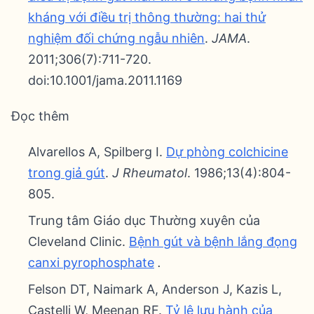
kháng với điều trị thông thường: hai thử
nghiệm đối chứng ngẫu nhiên
.
JAMA
.
2011;306(7):711-720.
doi:10.1001/jama.2011.1169
Đọc thêm
Alvarellos A, Spilberg I.
Dự phòng colchicine
trong giả gút
.
J Rheumatol
. 1986;13(4):804-
805.
Trung tâm Giáo dục Thường xuyên của
Cleveland Clinic.
Bệnh gút và bệnh lắng đọng
canxi pyrophosphate
.
Felson DT, Naimark A, Anderson J, Kazis L,
Castelli W, Meenan RF.
Tỷ lệ lưu hành của