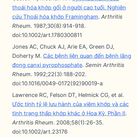
thoái hóa khớp gối ở người cao tuổi. Nghiên
cứu Thoái hóa khớp Framingham
.
Arthritis
Rheum
. 1987;30(8):914-918.
doi:10.1002/art.1780300811
Jones AC, Chuck AJ, Arie EA, Green DJ,
Doherty M.
Các bệnh liên quan đến bệnh lắng
đọng canxi pyrophosphate
.
Semin Arthritis
Rheum
. 1992;22(3):188-202.
doi:10.1016/0049-0172(92)90019-a
Lawrence RC, Felson DT, Helmick CG, et al.
Ước tính tỷ lệ lưu hành của viêm khớp và các
tình trạng thấp khớp khác ở Hoa Kỳ. Phần II
.
Arthritis Rheum
. 2008;58(1):26-35.
doi:10.1002/art.23176