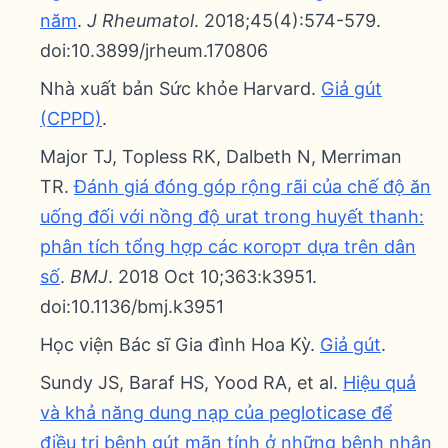
năm
.
J Rheumatol
. 2018;45(4):574-579.
doi:10.3899/jrheum.170806
Nhà xuất bản Sức khỏe Harvard.
Giả gút
(CPPD)
.
Major TJ, Topless RK, Dalbeth N, Merriman
TR.
Đánh giá đóng góp rộng rãi của chế độ ăn
uống đối với nồng độ urat trong huyết thanh:
phân tích tổng hợp các когорт dựa trên dân
số
.
BMJ
. 2018 Oct 10;363:k3951.
doi:10.1136/bmj.k3951
Học viện Bác sĩ Gia đình Hoa Kỳ.
Giả gút
.
Sundy JS, Baraf HS, Yood RA, et al.
Hiệu quả
và khả năng dung nạp của pegloticase để
điều trị bệnh gút mãn tính ở những bệnh nhân