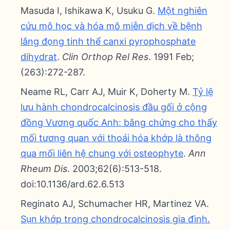
Masuda I, Ishikawa K, Usuku G.
Một nghiên
cứu mô học và hóa mô miễn dịch về bệnh
lắng đọng tinh thể canxi pyrophosphate
dihydrat
.
Clin Orthop Rel Res
. 1991 Feb;
(263):272-287.
Neame RL, Carr AJ, Muir K, Doherty M.
Tỷ lệ
lưu hành chondrocalcinosis đầu gối ở cộng
đồng Vương quốc Anh: bằng chứng cho thấy
mối tương quan với thoái hóa khớp là thông
qua mối liên hệ chung với osteophyte
.
Ann
Rheum Dis
. 2003;62(6):513-518.
doi:10.1136/ard.62.6.513
Reginato AJ, Schumacher HR, Martinez VA.
Sụn khớp trong chondrocalcinosis gia đình.