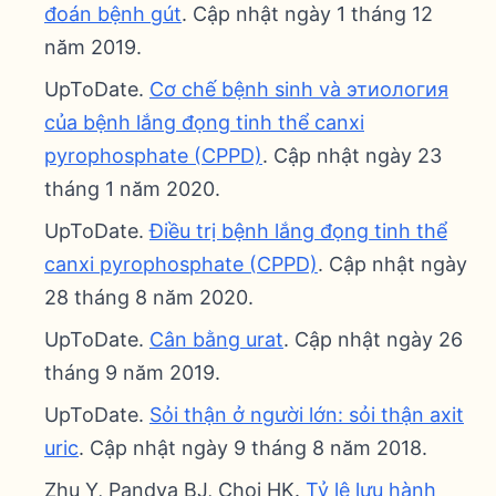
đoán bệnh gút
. Cập nhật ngày 1 tháng 12
năm 2019.
UpToDate.
Cơ chế bệnh sinh và этиология
của bệnh lắng đọng tinh thể canxi
pyrophosphate (CPPD)
. Cập nhật ngày 23
tháng 1 năm 2020.
UpToDate.
Điều trị bệnh lắng đọng tinh thể
canxi pyrophosphate (CPPD)
. Cập nhật ngày
28 tháng 8 năm 2020.
UpToDate.
Cân bằng urat
. Cập nhật ngày 26
tháng 9 năm 2019.
UpToDate.
Sỏi thận ở người lớn: sỏi thận axit
uric
. Cập nhật ngày 9 tháng 8 năm 2018.
Zhu Y, Pandya BJ, Choi HK.
Tỷ lệ lưu hành