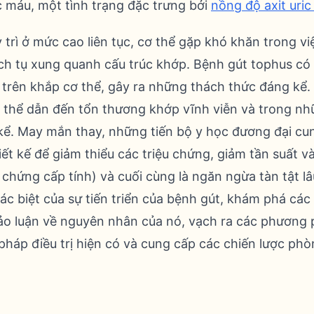
ic máu, một tình trạng đặc trưng bởi
nồng độ axit uric
y trì ở mức cao liên tục, cơ thể gặp khó khăn trong vi
ích tụ xung quanh cấu trúc khớp. Bệnh gút tophus có 
rên khắp cơ thể, gây ra những thách thức đáng kể.
ó thể dẫn đến tổn thương khớp vĩnh viễn và trong n
 kể. May mắn thay, những tiến bộ y học đương đại cu
hiết kế để giảm thiểu các triệu chứng, giảm tần suất 
chứng cấp tính) và cuối cùng là ngăn ngừa tàn tật lâu
ác biệt của sự tiến triển của bệnh gút, khám phá các
ảo luận về nguyên nhân của nó, vạch ra các phương 
pháp điều trị hiện có và cung cấp các chiến lược phò