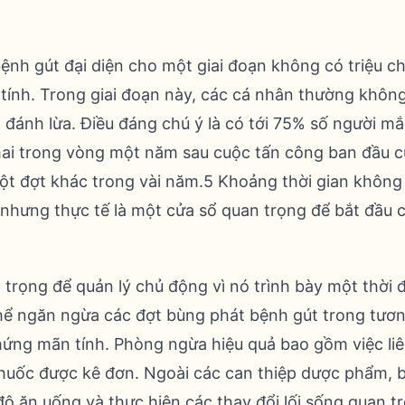
ệnh gút đại diện cho một giai đoạn không có triệu c
tính. Trong giai đoạn này, các cá nhân thường khôn
 đánh lừa. Điều đáng chú ý là có tới 75% số người mắ
hai trong vòng một năm sau cuộc tấn công ban đầu c
ột đợt khác trong vài năm.5 Khoảng thời gian không
nhưng thực tế là một cửa sổ quan trọng để bắt đầu cá
n trọng để quản lý chủ động vì nó trình bày một thời
thể ngăn ngừa các đợt bùng phát bệnh gút trong tương
chứng mãn tính. Phòng ngừa hiệu quả bao gồm việc liê
 thuốc được kê đơn. Ngoài các can thiệp dược phẩm,
độ ăn uống và thực hiện các thay đổi lối sống quan t