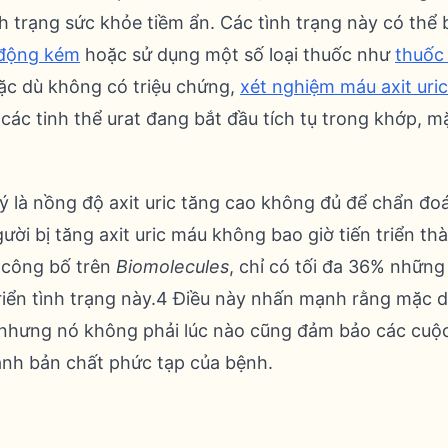
nh trạng sức khỏe tiềm ẩn. Các tình trạng này có th
 động kém
hoặc sử dụng một số loại thuốc như
thuốc 
Mặc dù không có triệu chứng,
xét nghiệm máu axit uric
 các tinh thể urat đang bắt đầu tích tụ trong khớp, 
 ý là nồng độ axit uric tăng cao không đủ để chẩn đo
ười bị tăng axit uric máu không bao giờ tiến triển t
 công bố trên
Biomolecules
, chỉ có tối đa 36% những 
riển tình trạng này.4 Điều này nhấn mạnh rằng mặc dù
, nhưng nó không phải lúc nào cũng đảm bảo các cuộ
ạnh bản chất phức tạp của bệnh.