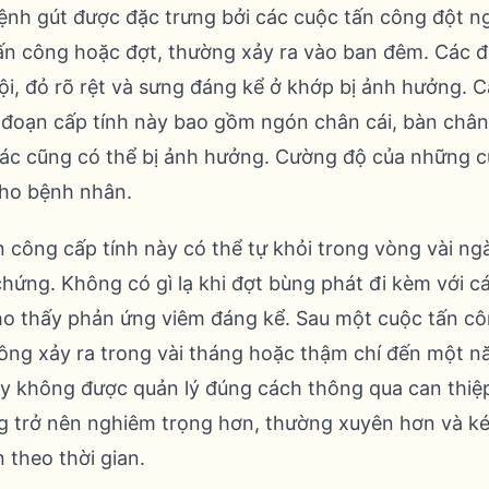
bệnh gút được đặc trưng bởi các cuộc tấn công đột n
tấn công hoặc đợt, thường xảy ra vào ban đêm. Các 
i, đỏ rõ rệt và sưng đáng kể ở khớp bị ảnh hưởng. 
i đoạn cấp tính này bao gồm ngón chân cái, bàn chân
hác cũng có thể bị ảnh hưởng. Cường độ của những 
ho bệnh nhân.
 công cấp tính này có thể tự khỏi trong vòng vài ng
chứng. Không có gì lạ khi đợt bùng phát đi kèm với c
ho thấy phản ứng viêm đáng kể. Sau một cuộc tấn c
hông xảy ra trong vài tháng hoặc thậm chí đến một n
 không được quản lý đúng cách thông qua can thiệp y
 trở nên nghiêm trọng hơn, thường xuyên hơn và ké
n theo thời gian.