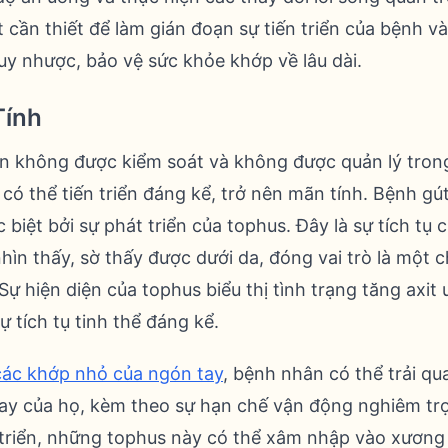
t cần thiết để làm gián đoạn sự tiến triển của bệnh v
uy nhược, bảo vệ sức khỏe khớp về lâu dài.
Tính
ẫn không được kiểm soát và không được quản lý trong
 có thể tiến triển đáng kể, trở nên mãn tính. Bệnh g
biệt bởi sự phát triển của tophus. Đây là sự tích tụ c
hìn thấy, sờ thấy được dưới da, đóng vai trò là một c
 Sự hiện diện của tophus biểu thị tình trạng tăng axit
 tích tụ tinh thể đáng kể.
các khớp nhỏ của ngón tay
, bệnh nhân có thể trải qu
ay của họ, kèm theo sự hạn chế vận động nghiêm trọ
n triển, những tophus này có thể xâm nhập vào xương