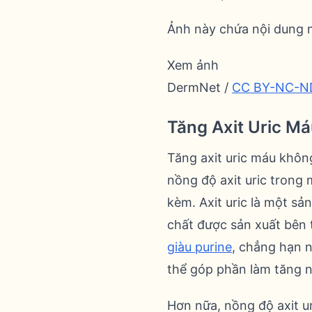
Ảnh này chứa nội dung m
Xem ảnh
DermNet /
CC BY-NC-N
Tăng Axit Uric M
Tăng axit uric máu khôn
nồng độ axit uric trong
kèm. Axit uric là một sả
chất được sản xuất bên 
giàu purine
, chẳng hạn n
thể góp phần làm tăng nồ
Hơn nữa, nồng độ axit ur