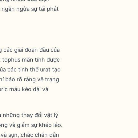
à ngăn ngừa sự tái phát
 các giai đoạn đầu của
út tophus mãn tính được
ủa các tinh thể urat tạo
hỉ báo rõ ràng về trạng
 uric máu kéo dài và
a những thay đổi vật lý
ng và giảm sự khéo léo.
 và sụn, chắc chắn dẫn