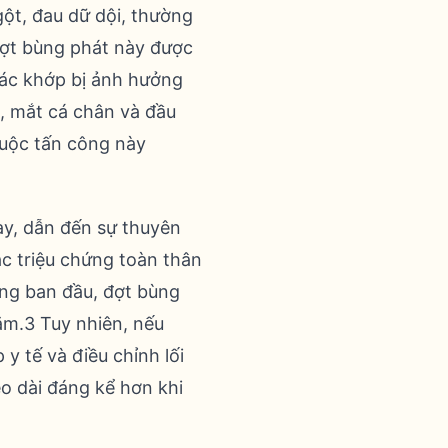
gột, đau dữ dội, thường
đợt bùng phát này được
Các khớp bị ảnh hưởng
, mắt cá chân và đầu
cuộc tấn công này
ày, dẫn đến sự thuyên
ác triệu chứng toàn thân
ông ban đầu, đợt bùng
ăm.3 Tuy nhiên, nếu
 tế và điều chỉnh lối
o dài đáng kể hơn khi