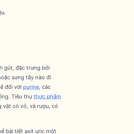
ịu.
 gút, đặc trưng bởi
hoặc sưng tấy nào đi
ể đối với
purine
, các
ống. Tiêu thụ
thực phẩm
 vật có vỏ, và rượu, có
 bài tiết axit uric một