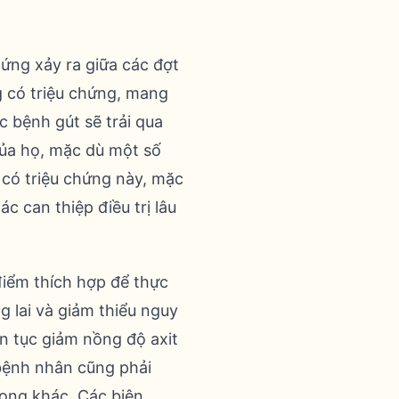
hứng xảy ra giữa các đợt
g có triệu chứng, mang
c bệnh gút sẽ trải qua
ủa họ, mặc dù một số
 có triệu chứng này, mặc
c can thiệp điều trị lâu
 điểm thích hợp để thực
 lai và giảm thiểu nguy
n tục giảm nồng độ axit
 bệnh nhân cũng phải
rọng khác. Các biện