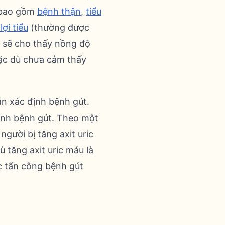
ể bao gồm
bệnh thận
,
tiểu
lợi tiểu
(thường được
sẽ cho thấy nồng độ
mặc dù chưa cảm thấy
án xác định bệnh gút.
hành bệnh gút. Theo một
người bị tăng axit uric
 tăng axit uric máu là
c tấn công bệnh gút