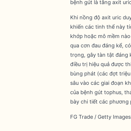
bệnh gút là tăng axit ur
Khi nồng độ axit uric du
khiến các tinh thể này t
khớp hoặc mô mềm nào t
qua cơn đau đáng kể, c
trọng, gây tàn tật đáng
điều trị hiệu quả được t
bùng phát (các đợt triệu 
sâu vào các giai đoạn kh
của bệnh gút tophus, th
bày chi tiết các phương 
FG Trade / Getty Images