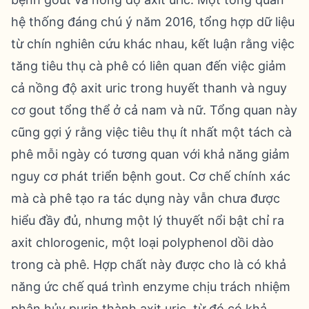
hệ thống đáng chú ý năm 2016, tổng hợp dữ liệu
từ chín nghiên cứu khác nhau, kết luận rằng việc
tăng tiêu thụ cà phê có liên quan đến việc giảm
cả nồng độ axit uric trong huyết thanh và nguy
cơ gout tổng thể ở cả nam và nữ. Tổng quan này
cũng gợi ý rằng việc tiêu thụ ít nhất một tách cà
phê mỗi ngày có tương quan với khả năng giảm
nguy cơ phát triển bệnh gout. Cơ chế chính xác
mà cà phê tạo ra tác dụng này vẫn chưa được
hiểu đầy đủ, nhưng một lý thuyết nổi bật chỉ ra
axit chlorogenic, một loại polyphenol dồi dào
trong cà phê. Hợp chất này được cho là có khả
năng ức chế quá trình enzyme chịu trách nhiệm
phân hủy purin thành axit uric, từ đó có khả