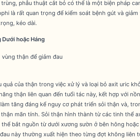
trùng, phẫu thuật cắt bỏ có thể là một biện pháp can
 tophi là rất quan trọng để kiểm soát bệnh gút và giả
rọng, kéo dài.
g Dưới hoặc Háng
u quả của thận trong việc xử lý và loại bỏ axit uric kh
ăng thận liên quan đến tuổi tác này, kết hợp với nồn
 làm tăng đáng kể nguy cơ phát triển sỏi thận và, tr
hận mãn tính. Sỏi thận hình thành từ các tinh thể ax
ó thể bắt nguồn từ dưới xương sườn ở bên hông hoặc
đau này thường xuất hiện theo từng đợt không liên t