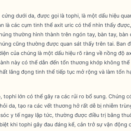
 cứng dưới da, được gọi là tophi, là một dấu hiệu qu
ản là các cụm tinh thể axit uric có thể nhìn thấy được, 
chúng thường hình thành trên ngón tay, bàn tay, bàn
úng cũng thường được quan sát thấy trên tai. Ban đ
iện của chúng là một dấu hiệu rõ ràng về nồng độ axi
hành này có thể dẫn đến tổn thương khớp không thể 
ất lắng đọng tinh thể tiếp tục mở rộng và làm tổn h
 tophi lớn có thể gây ra các rủi ro bổ sung. Chúng c
hỏi da, tạo ra các vết thương hở rất dễ bị nhiễm tr
óc y tế ngay lập tức, thường được điều trị bằng thu
biệt khi tophi gây đau đáng kể, cản trở sự vận động