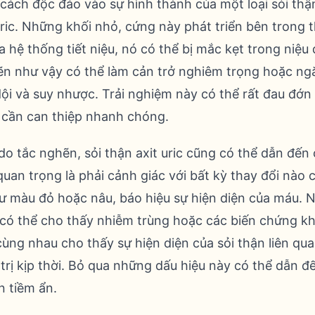
ách độc đáo vào sự hình thành của một loại sỏi thận
 uric. Những khối nhỏ, cứng này phát triển bên trong 
a hệ thống tiết niệu, nó có thể bị mắc kẹt trong niệ
n như vậy có thể làm cản trở nghiêm trọng hoặc ng
 dội và suy nhược. Trải nghiệm này có thể rất đau đớ
 cần can thiệp nhanh chóng.
do tắc nghẽn, sỏi thận axit uric cũng có thể dẫn đến 
quan trọng là phải cảnh giác với bất kỳ thay đổi nào 
ư màu đỏ hoặc nâu, báo hiệu sự hiện diện của máu. N
 có thể cho thấy nhiễm trùng hoặc các biến chứng khá
ùng nhau cho thấy sự hiện diện của sỏi thận liên qu
trị kịp thời. Bỏ qua những dấu hiệu này có thể dẫn 
n tiềm ẩn.