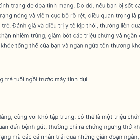
tình trạng đe dọa tính mạng. Do đó, nếu bạn bị sốt c
 trạng nóng và viêm cục bộ rõ rệt, điều quan trọng là p
ễ. Đánh giá và điều trị y tế kịp thời, thường liên q
 chặn nhiễm trùng, giảm bớt các triệu chứng và ngăn 
c khỏe tổng thể của bạn và ngăn ngừa tổn thương kh
ẳng, cùng với khó tập trung, có thể là một triệu ch
uan đến bệnh gút, thường chỉ ra chứng ngưng thở kh
trạng mà các cá nhân trải qua những gián đoạn ngắn, lặ