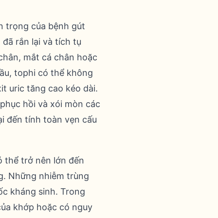
an trọng của bệnh gút
đã rắn lại và tích tụ
 chân, mắt cá chân hoặc
ầu, tophi có thể không
t uric tăng cao kéo dài.
phục hồi và xói mòn các
ại đến tính toàn vẹn cấu
ó thể trở nên lớn đến
ùng. Những nhiễm trùng
ốc kháng sinh. Trong
 của khớp hoặc có nguy