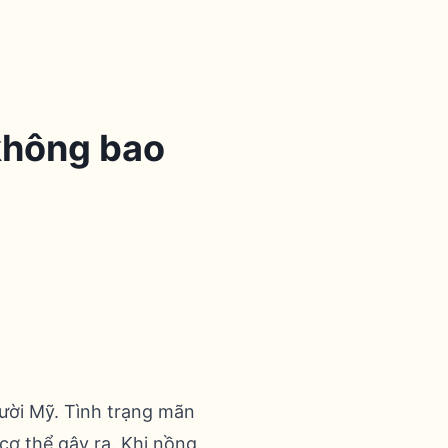
 không bao
ười Mỹ. Tình trạng mãn
 cơ thể gây ra. Khi nồng