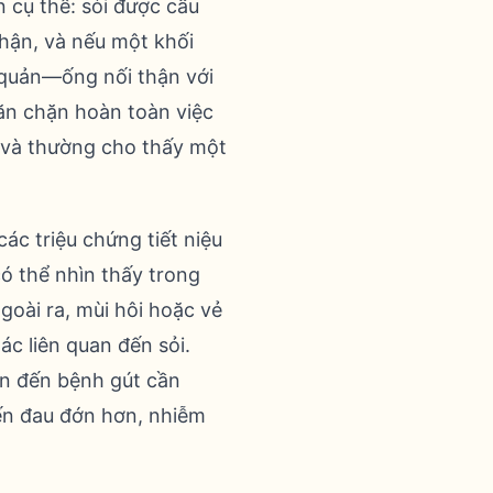
 cụ thể: sỏi được cấu
thận, và nếu một khối
u quản—ống nối thận với
ăn chặn hoàn toàn việc
n và thường cho thấy một
các triệu chứng tiết niệu
có thể nhìn thấy trong
goài ra, mùi hôi hoặc vẻ
c liên quan đến sỏi.
an đến bệnh gút cần
đến đau đớn hơn, nhiễm