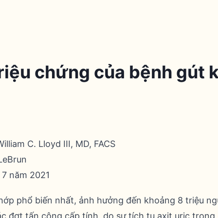
triệu chứng của bệnh gút
lliam C. Lloyd III, MD, FACS
LeBrun
 7 năm 2021
hớp phổ biến nhất, ảnh hưởng đến khoảng 8 triệu ng
c đợt tấn công cấp tính, do sự tích tụ axit uric trong