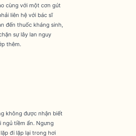
ao cùng với một cơn gút
hải liên hệ với bác sĩ
uan đến thuốc kháng sinh,
chặn sự lây lan nguy
ớp thêm.
ứng không được nhận biết
i ngủ tiềm ẩn. Ngưng
p đi lặp lại trong hơi