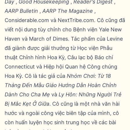
Day
,
Good Housekeeping
,
Reader's Digest
,
AARP Bulletin
,
AARP The Magazine
,
Considerable.com và NextTribe.com. Cô cũng đã
viết nội dung tùy chỉnh cho Bệnh viện Yale New
Haven và March of Dimes. Tác phẩm của Levine
đã giành được giải thưởng từ Học viện Phẫu
thuật Chỉnh hình Hoa Kỳ, Câu lạc bộ Báo chí
Connecticut và Hiệp hội Quan hệ Công chúng
Hoa Kỳ. Cô là tác giả của
Nhóm Chơi: Từ 18
Tháng Đến Mẫu Giáo Hướng Dẫn Hoàn Chỉnh
Dành Cho Cha Mẹ
và
Ly Hôn: Những Người Trẻ
Bị Mắc Kẹt Ở Giữa
. Cô cũng là một nhà văn hài
hước và ngoài công việc biên tập của mình, cô
còn huấn luyện học sinh trung học về các bài