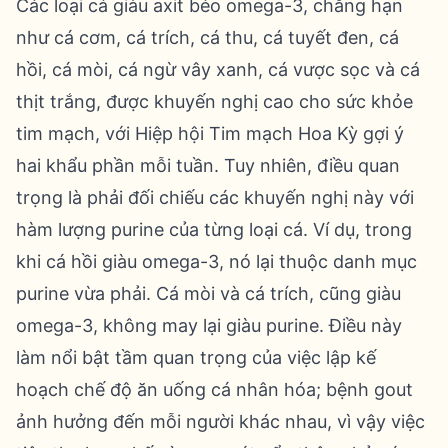
Các loại cá giàu axit béo omega-3, chẳng hạn
như cá cơm, cá trích, cá thu, cá tuyết đen, cá
hồi, cá mòi, cá ngừ vây xanh, cá vược sọc và cá
thịt trắng, được khuyến nghị cao cho sức khỏe
tim mạch, với Hiệp hội Tim mạch Hoa Kỳ gợi ý
hai khẩu phần mỗi tuần. Tuy nhiên, điều quan
trọng là phải đối chiếu các khuyến nghị này với
hàm lượng purine của từng loại cá. Ví dụ, trong
khi cá hồi giàu omega-3, nó lại thuộc danh mục
purine vừa phải. Cá mòi và cá trích, cũng giàu
omega-3, không may lại giàu purine. Điều này
làm nổi bật tầm quan trọng của việc lập kế
hoạch chế độ ăn uống cá nhân hóa; bệnh gout
ảnh hưởng đến mỗi người khác nhau, vì vậy việc