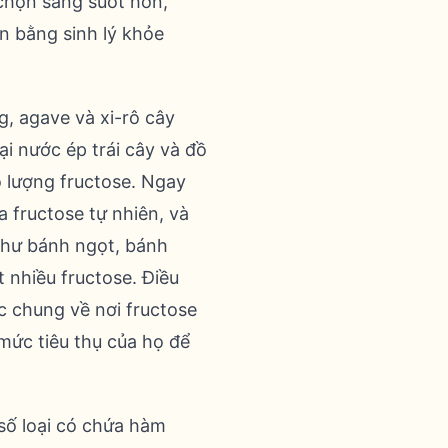
chọn sáng suốt hơn,
ân bằng sinh lý khỏe
, agave và xi-rô cây
i nước ép trái cây và đồ
 lượng fructose. Ngay
 fructose tự nhiên, và
hư bánh ngọt, bánh
nhiều fructose. Điều
 chung về nơi fructose
mức tiêu thụ của họ để
 số loại có chứa hàm