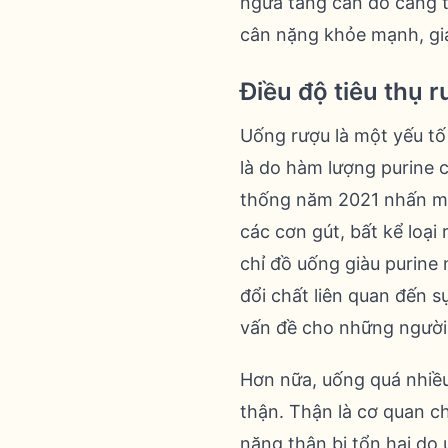
ngừa tăng cân do căng t
cân nặng khỏe mạnh, gián
Điều độ tiêu thụ 
Uống rượu là một yếu tố 
là do hàm lượng purine 
thống năm 2021 nhấn mạ
các cơn gút, bất kể loại
chỉ đồ uống giàu purine
đổi chất liên quan đến s
vấn đề cho những người
Hơn nữa, uống quá nhiề
thận. Thận là cơ quan ch
năng thận bị tổn hại do 