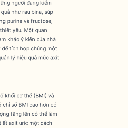
những người đang kiểm
u quả như rau bina, súp
ng purine và fructose,
thiết yếu. Một quan
am khảo ý kiến ​​của nhà
 để tích hợp chúng một
uản lý hiệu quả mức axit
ố khối cơ thể (BMI) và
ó chỉ số BMI cao hơn có
ượng tăng lên có thể làm
iết axit uric một cách