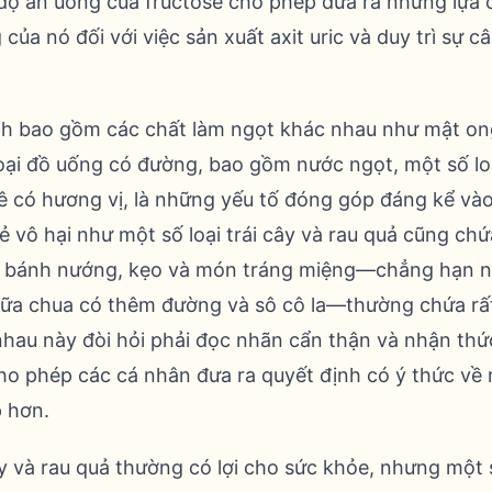
độ ăn uống của fructose cho phép đưa ra những lựa 
của nó đối với việc sản xuất axit uric và duy trì sự c
h bao gồm các chất làm ngọt khác nhau như mật ong
oại đồ uống có đường, bao gồm nước ngọt, một số loạ
 có hương vị, là những yếu tố đóng góp đáng kể vào
vô hại như một số loại trái cây và rau quả cũng chứa
ư bánh nướng, kẹo và món tráng miệng—chẳng hạn n
ữa chua có thêm đường và sô cô la—thường chứa rất 
au này đòi hỏi phải đọc nhãn cẩn thận và nhận thức
ho phép các cá nhân đưa ra quyết định có ý thức về 
p hơn.
ây và rau quả thường có lợi cho sức khỏe, nhưng một