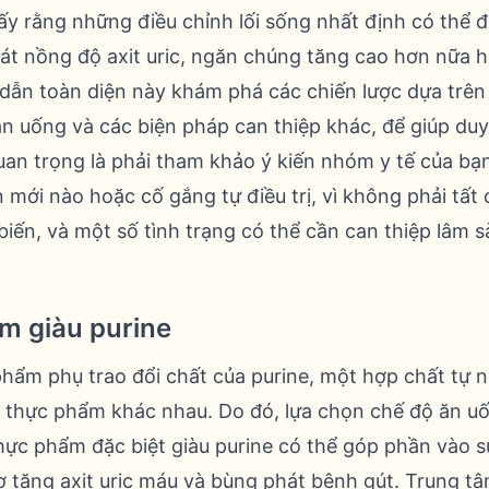
ấy rằng những điều chỉnh lối sống nhất định có thể 
oát nồng độ axit uric, ngăn chúng tăng cao hơn nữa h
dẫn toàn diện này khám phá các chiến lược dựa trên
n uống và các biện pháp can thiệp khác, để giúp duy t
quan trọng là phải tham khảo ý kiến ​​nhóm y tế của bạ
mới nào hoặc cố gắng tự điều trị, vì không phải tất 
biến, và một số tình trạng có thể cần can thiệp lâm 
m giàu purine
 phẩm phụ trao đổi chất của purine, một hợp chất tự 
n thực phẩm khác nhau. Do đó, lựa chọn chế độ ăn 
hực phẩm đặc biệt giàu purine có thể góp phần vào sự 
ơ tăng axit uric máu và bùng phát bệnh gút. Trung t