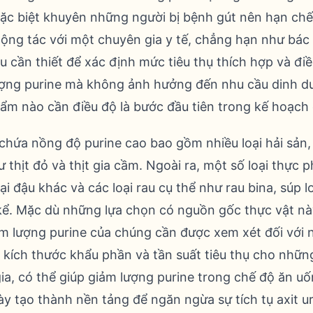
ặc biệt khuyên những người bị bệnh gút nên hạn ch
Cộng tác với một chuyên gia y tế, chẳng hạn như bác 
u cần thiết để xác định mức tiêu thụ thích hợp và đi
ượng purine mà không ảnh hưởng đến nhu cầu dinh d
ẩm nào cần điều độ là bước đầu tiên trong kế hoạch 
chứa nồng độ purine cao bao gồm nhiều loại hải sản, 
hư thịt đỏ và thịt gia cầm. Ngoài ra, một số loại thự
ại đậu khác và các loại rau cụ thể như rau bina, súp 
ể. Mặc dù những lựa chọn có nguồn gốc thực vật này 
m lượng purine của chúng cần được xem xét đối với
nh kích thước khẩu phần và tần suất tiêu thụ cho nhữ
a, có thể giúp giảm lượng purine trong chế độ ăn uố
y tạo thành nền tảng để ngăn ngừa sự tích tụ axit u