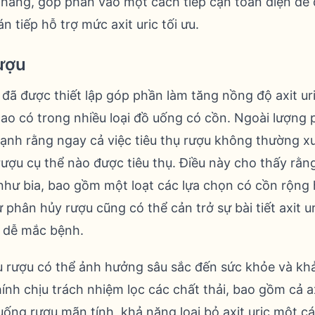
hẳng, góp phần vào một cách tiếp cận toàn diện để 
 tiếp hỗ trợ mức axit uric tối ưu.
rượu
đã được thiết lập góp phần làm tăng nồng độ axit uri
cao có trong nhiều loại đồ uống có cồn. Ngoài lượng 
nh rằng ngay cả việc tiêu thụ rượu không thường xu
 rượu cụ thể nào được tiêu thụ. Điều này cho thấy rằn
 như bia, bao gồm một loạt các lựa chọn có cồn rộng 
ự phân hủy rượu cũng có thể cản trở sự bài tiết axit 
 dễ mắc bệnh.
u rượu có thể ảnh hưởng sâu sắc đến sức khỏe và kh
ính chịu trách nhiệm lọc các chất thải, bao gồm cả ax
uống rượu mãn tính, khả năng loại bỏ axit uric một cá