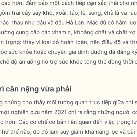
e cao hơn, đảm bảo một cách tiếp cận sắc thái cho 
 gồm trái cây sấy khô, xoài, táo, lê, sung, chà là và ra
 khác nhau như đậu và đậu Hà Lan. Mặc dù có hàm lượ
ờng cung cấp các vitamin, khoáng chất và chất xơ 
n trọng: thay vì loại bỏ hoàn toàn, nên điều độ và th
sóc sức khỏe hoặc chuyên gia dinh dưỡng đã đăng ký
chế độ ăn uống hỗ trợ sức khỏe tổng thể đồng thời q
rì cân nặng vừa phải
 chứng cho thấy mối tương quan trực tiếp giữa chỉ s
ụ, một nghiên cứu năm 2021 chỉ ra rằng những người c
ao hơn. Các cơ chế cơ bản liên quan đến việc trọng l
hư thế nào, do đó làm suy giảm khả năng lọc và bài t