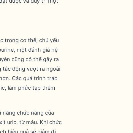
đạt được và duy trì một
c trong cơ thể, chủ yếu
purine, một đánh giá hệ
yên cũng có thể gây ra
g tác động vượt ra ngoài
hơn. Các quá trình trao
uric, làm phức tạp thêm
ả năng chức năng của
it uric, từ máu. Khi chức
ch hiệu quả sẽ giảm đi.