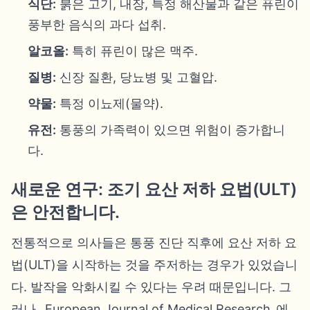
식단:
붉은 고기, 내장, 특정 해산물과 같은 퓨린이
풍부한 음식의 과다 섭취.
알코올:
특히 퓨린이 많은 맥주.
질병:
신장 질환, 당뇨병 및 고혈압.
약물:
특정 이뇨제(물약).
유전:
통풍의 가족력이 있으면 위험이 증가합니
다.
새로운 연구: 조기 요산 저하 요법(ULT)
은 안전합니다.
전통적으로 의사들은 통풍 진단 직후에 요산 저하 요
법(ULT)을 시작하는 것을 주저하는 경우가 있었습니
다. 발작을 악화시킬 수 있다는 우려 때문입니다. 그
러나 _European Journal of Medical Research_에