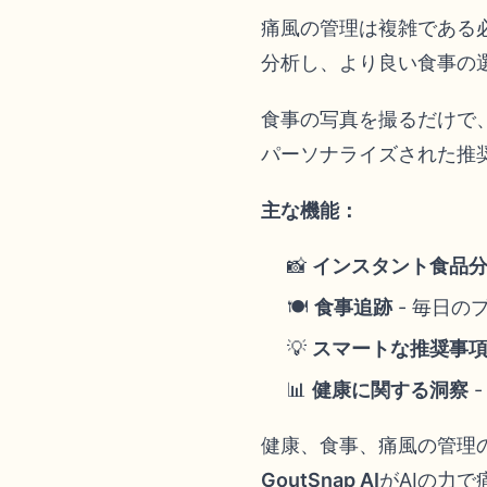
痛風の管理は複雑である
分析し、より良い食事の
食事の写真を撮るだけで
パーソナライズされた推
主な機能：
📸
インスタント食品
🍽️
食事追跡
- 毎日の
💡
スマートな推奨事
📊
健康に関する洞察
健康、食事、痛風の管理
GoutSnap AI
がAIの力