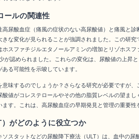
ロールの関連性
性高尿酸血症（痛風の症状のない高尿酸値）と痛風と診
大きな変化が見られることが強調されました。この研究
はホスファチジルエタノールアミンの増加とリゾホスフ
減少が認められました。これらの変化は、尿酸値の上昇
がある可能性を示唆しています。
を意味するのでしょうか？さらなる研究が必要ですが、
尿酸値がコレステロールやその他の脂質レベルの望まし
います。これは、高尿酸血症の早期発見と管理の重要性
LT）がどのように役立つか
キソスタットなどの尿酸降下療法（ULT）は、血中の尿