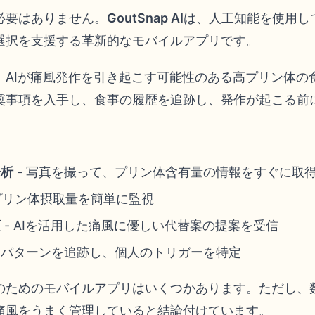
必要はありません。
GoutSnap AI
は、人工知能を使用し
選択を支援する革新的なモバイルアプリです。
、AIが痛風発作を引き起こす可能性のある高プリン体の
奨事項を入手し、食事の履歴を追跡し、発作が起こる前
分析
- 写真を撮って、プリン体含有量の情報をすぐに取
プリン体摂取量を簡単に監視
項
- AIを活用した痛風に優しい代替案の提案を受信
- パターンを追跡し、個人のトリガーを特定
のためのモバイルアプリはいくつかあります。ただし、
で痛風をうまく管理していると結論付けています。