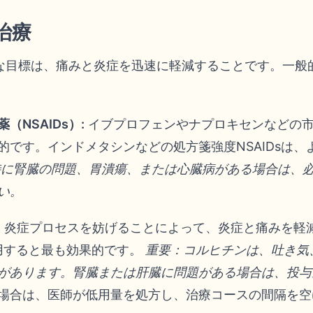
治療
な目標は、痛みと炎症を迅速に軽減することです。一般
NSAIDs）:
イブプロフェンやナプロキセンなどの市販
的です。インドメタシンなどの処方箋強度NSAIDsは
に腎臓の問題、胃潰瘍、または心臓病がある場合は、必ず
い。
、炎症プロセスを妨げることによって、炎症と痛みを軽
服用すると最も効果的です。
重要：コルヒチンは、吐き気
があります。腎臓または肝臓に問題がある場合は、投与
場合は、医師が低用量を処方し、治療コースの間隔を空