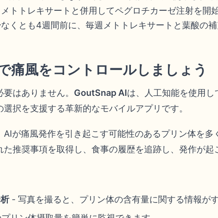
。メトトレキサートと併用してペグロチカーゼ注射を開
少なくとも4週間前に、毎週メトトレキサートと葉酸の補
ーで痛風をコントロールしましょう
必要はありません。
GoutSnap AI
は、人工知能を使用し
の選択を支援する革新的なモバイルアプリです。
、AIが痛風発作を引き起こす可能性のあるプリン体を多
れた推奨事項を取得し、食事の履歴を追跡し、発作が起
分析
- 写真を撮ると、プリン体の含有量に関する情報が
のプリン体摂取量を簡単に監視できます