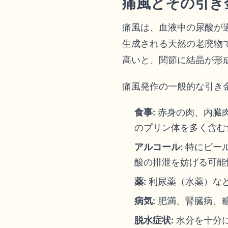
痛風とその引き
痛風は、血液中の尿酸が
生成される天然の老廃物
高いと、関節に結晶が形
痛風発作の一般的な引き
食事:
赤身の肉、内臓
のプリン体を多く含む
アルコール:
特にビー
酸の排泄を妨げる可能
薬:
利尿薬（水薬）な
病気:
肥満、腎臓病、
脱水症状:
水分を十分