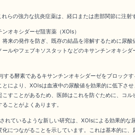
これらの強力な抗炎症薬は、経口または患部関節に注射
ンオキシダーゼ阻害薬（XOIs）
、将来の発作を防ぎ、既存の結晶を溶解するために尿酸
ノールやフェブキソスタットなどのキサンチンオキシダー
。
に関与する酵素であるキサンチンオキシダーゼをブロック
ことにより、XOIsは血液中の尿酸値を効果的に低下さ
起こすことがあるため、医師はこれを防ぐために、コル
することがよくあります。
されているような新しい研究は、XOIsによる効果的な
変化につながることを示しています。これは基本的に、