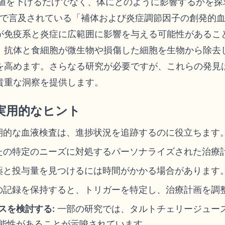
酸値を下げるだけでなく、体にどのように影響するかを
で言及されている「補体および炎症調節因子の創発的
が免疫系と炎症に広範囲に影響を与える可能性があるこ
、抗体と食細胞が微生物や損傷した細胞を生物から除去
を高めます。さらなる研究が必要ですが、これらの発見
貴重な洞察を提供します。
実用的なヒント
期的な血液検査は、進捗状況を追跡するのに役立ちます
たの特定のニーズに対処するパーソナライズされた治療
薬と投与量を見つけるには時間がかかる場合があります
の記録を保持すると、トリガーを特定し、治療計画を調
スを検討する:
一部の研究では、タルトチェリージュー
能性があることが示唆されています。