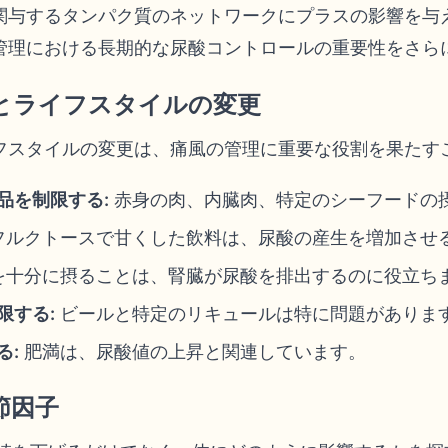
関与するタンパク質のネットワークにプラスの影響を与
管理における長期的な尿酸コントロールの重要性をさら
とライフスタイルの変更
フスタイルの変更は、痛風の管理に重要な役割を果たす
品を制限する:
赤身の肉、内臓肉、特定のシーフードの
フルクトースで甘くした飲料は、尿酸の産生を増加させ
を十分に摂ることは、腎臓が尿酸を排出するのに役立ち
限する:
ビールと特定のリキュールは特に問題がありま
る:
肥満は、尿酸値の上昇と関連しています。
節因子