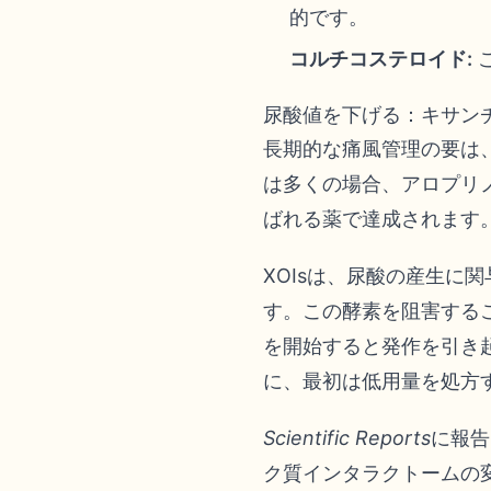
的です。
コルチコステロイド:
尿酸値を下げる：キサンチ
長期的な痛風管理の要は
は多くの場合、アロプリ
ばれる薬で達成されます
XOIsは、尿酸の産生
す。この酵素を阻害する
を開始すると発作を引き
に、最初は低用量を処方
Scientific Reports
に報告
ク質インタラクトームの