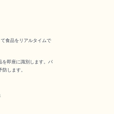
して食品をリアルタイムで
品を即座に識別します。パ
予防します。
得