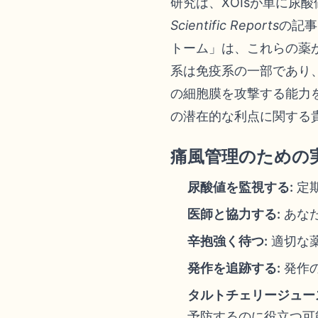
研究は、XOIsが単に尿
Scientific Reports
の記事
トーム」は、これらの薬
系は免疫系の一部であり
の細胞膜を攻撃する能力
の潜在的な利点に関する
痛風管理のための
尿酸値を監視する:
定
医師と協力する:
あな
辛抱強く待つ:
適切な
発作を追跡する:
発作
タルトチェリージュー
予防するのに役立つ可