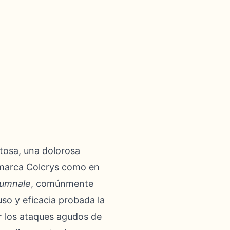
otosa, una dolorosa
a marca Colcrys como en
tumnale
, comúnmente
so y eficacia probada la
r los ataques agudos de