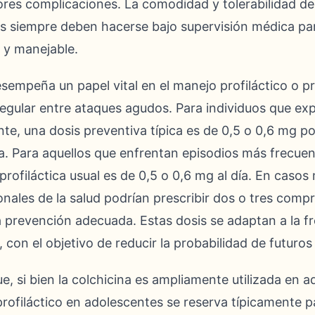
ores complicaciones. La comodidad y tolerabilidad de
tes siempre deben hacerse bajo supervisión médica pa
 y manejable.
sempeña un papel vital en el manejo profiláctico o pr
gular entre ataques agudos. Para individuos que e
e, una dosis preventiva típica es de 0,5 o 0,6 mg po
na. Para aquellos que enfrentan episodios más frecue
 profiláctica usual es de 0,5 o 0,6 mg al día. En caso
ionales de la salud podrían prescribir dos o tres comp
a prevención adecuada. Estas dosis se adaptan a la f
, con el objetivo de reducir la probabilidad de futuro
e, si bien la colchicina es ampliamente utilizada en a
rofiláctico en adolescentes se reserva típicamente p