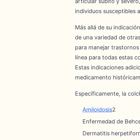
articular súbito y sever
individuos susceptibles 
Más allá de su indicación
de una variedad de otras
para manejar trastornos
línea para todas estas 
Estas indicaciones adici
medicamento históricame
Específicamente, la colc
Amiloidosis
2
Enfermedad de Behc
Dermatitis herpetifo