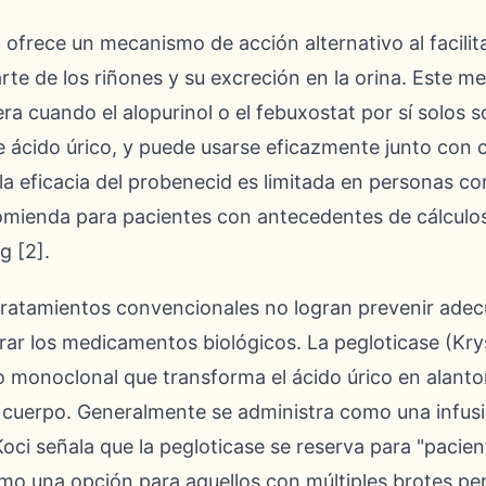
ofrece un mecanismo de acción alternativo al facilita
arte de los riñones y su excreción en la orina. Este 
a cuando el alopurinol o el febuxostat por sí solos s
e ácido úrico, y puede usarse eficazmente junto con 
a eficacia del probenecid es limitada en personas c
mienda para pacientes con antecedentes de cálculo
g [2].
 tratamientos convencionales no logran prevenir ade
rar los medicamentos biológicos. La pegloticase (Kry
po monoclonal que transforma el ácido úrico en alan
l cuerpo. Generalmente se administra como una infusi
Koci señala que la pegloticase se reserva para "pacie
mo una opción para aquellos con múltiples brotes pe