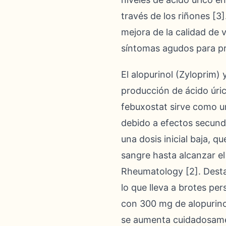
través de los riñones [3]
mejora de la calidad de 
síntomas agudos para pre
El alopurinol (Zyloprim)
producción de ácido úrico
febuxostat sirve como un
debido a efectos secunda
una dosis inicial baja, 
sangre hasta alcanzar e
Rheumatology [2]. Dest
lo que lleva a brotes pe
con 300 mg de alopurinol
se aumenta cuidadosam