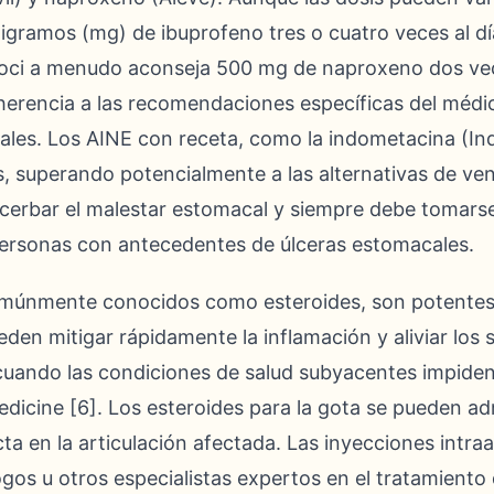
igramos (mg) de ibuprofeno tres o cuatro veces al dí
. Koci a menudo aconseja 500 mg de naproxeno dos vec
dherencia a las recomendaciones específicas del médi
duales. Los AINE con receta, como la indometacina (In
s, superando potencialmente a las alternativas de vent
erbar el malestar estomacal y siempre debe tomarse 
ersonas con antecedentes de úlceras estomacales.
comúnmente conocidos como esteroides, son potente
eden mitigar rápidamente la inflamación y aliviar los 
cuando las condiciones de salud subyacentes impide
icine [6]. Los esteroides para la gota se pueden adm
ta en la articulación afectada. Las inyecciones intraa
os u otros especialistas expertos en el tratamiento de