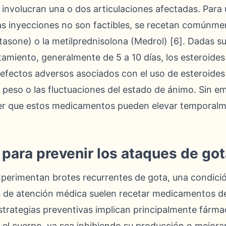
 involucran una o dos articulaciones afectadas. Para
as inyecciones no son factibles, se recetan comúnmen
asone) o la metilprednisolona (Medrol) [6]. Dadas sus
atamiento, generalmente de 5 a 10 días, los esteroides
efectos adversos asociados con el uso de esteroides 
 peso o las fluctuaciones del estado de ánimo. Sin e
r que estos medicamentos pueden elevar temporalme
ara prevenir los ataques de got
xperimentan brotes recurrentes de gota, una condic
s de atención médica suelen recetar medicamentos de
strategias preventivas implican principalmente fárm
n el cuerpo, ya sea inhibiendo su producción o mejora