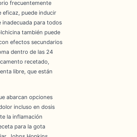
orio frecuentemente
 eficaz, puede inducir
ce inadecuada para todos
colchicina también puede
con efectos secundarios
toma dentro de las 24
dicamento recetado,
enta libre, que están
ue abarcan opciones
dolor incluso en dosis
e la inflamación
eceta para la gota
riar, Johns Hopkins