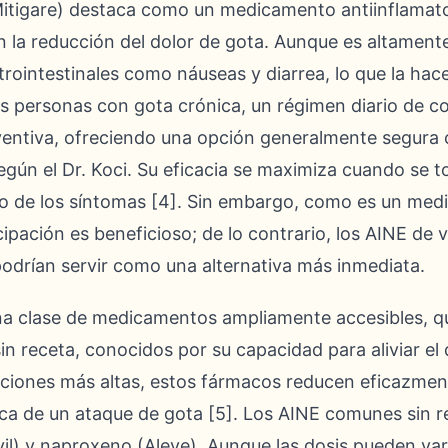
 Mitigare) destaca como un medicamento antiinflamat
en la reducción del dolor de gota. Aunque es altamente
rointestinales como náuseas y diarrea, lo que la ha
las personas con gota crónica, un régimen diario de 
entiva, ofreciendo una opción generalmente segura 
egún el Dr. Koci. Su eficacia se maximiza cuando se 
icio de los síntomas [4]. Sin embargo, como es un me
ipación es beneficioso; de lo contrario, los AINE de v
podrían servir como una alternativa más inmediata.
na clase de medicamentos ampliamente accesibles, q
n receta, conocidos por su capacidad para aliviar el 
ciones más altas, estos fármacos reducen eficazment
ca de un ataque de gota [5]. Los AINE comunes sin r
il) y naproxeno (Aleve). Aunque las dosis pueden va