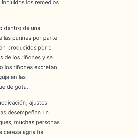
incluidos los remedios
co dentro de una
e las purinas por parte
on producidos por el
s de los riñones y se
o los riñones excretan
uja en las
que de gota.
edicación, ajustes
dicas desempeñan un
taques, muchas personas
e cereza agria ha