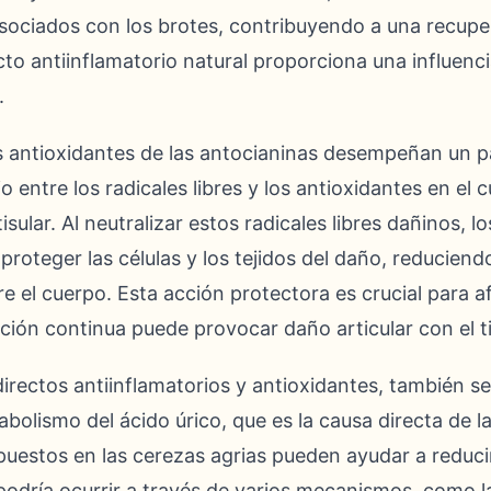
asociados con los brotes, contribuyendo a una recupe
to antiinflamatorio natural proporciona una influenc
.
antioxidantes de las antocianinas desempeñan un pape
io entre los radicales libres y los antioxidantes en e
isular. Al neutralizar estos radicales libres dañinos, l
roteger las células y los tejidos del daño, reduciendo
re el cuerpo. Esta acción protectora es crucial para
ación continua puede provocar daño articular con el 
directos antiinflamatorios y antioxidantes, también s
abolismo del ácido úrico, que es la causa directa de l
uestos en las cerezas agrias pueden ayudar a reducir
 podría ocurrir a través de varios mecanismos, como l