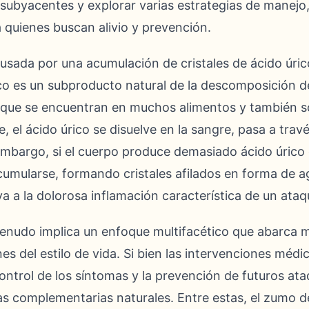
ubyacentes y explorar varias estrategias de manejo, 
a quienes buscan alivio y prevención.
ausada por una acumulación de cristales de ácido úri
rico es un subproducto natural de la descomposición d
que se encuentran en muchos alimentos y también s
el ácido úrico se disuelve en la sangre, pasa a travé
 embargo, si el cuerpo produce demasiado ácido úrico 
umularse, formando cristales afilados en forma de ag
eva a la dolorosa inflamación característica de un ata
menudo implica un enfoque multifacético que abarca m
nes del estilo de vida. Si bien las intervenciones mé
control de los síntomas y la prevención de futuros a
as complementarias naturales. Entre estas, el zumo d