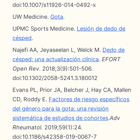
doi:10.1007/s11926-014-0492-x
UW Medicine.
Gota
.
UPMC Sports Medicine.
Lesión de dedo de
césped
.
Najefi AA, Jeyaseelan L, Welck M.
Dedo de
césped: una actualización clínica
.
EFORT
Open Rev
. 2018;3(9):501-506.
doi:10.1302/2058-5241.3.180012
Evans PL, Prior JA, Belcher J, Hay CA, Mallen
CD, Roddy E.
Factores de riesgo específicos
del género para la gota: una revisión
sistemática de estudios de cohortes
.
Adv
Rheumatol.
2019;59(1):24.
doi:10.1186/s42358-019-0067-7