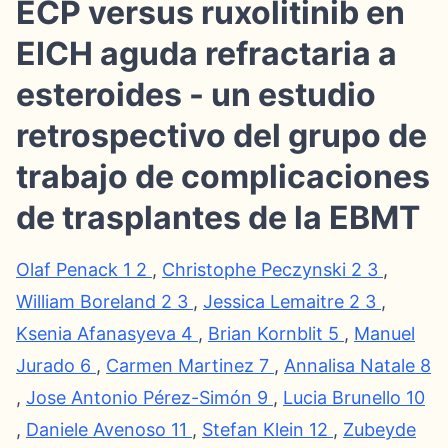
ECP versus ruxolitinib en
EICH aguda refractaria a
esteroides - un estudio
retrospectivo del grupo de
trabajo de complicaciones
de trasplantes de la EBMT
Olaf Penack
1
2
,
Christophe Peczynski
2
3
,
William Boreland
2
3
,
Jessica Lemaitre
2
3
,
Ksenia Afanasyeva
4
,
Brian Kornblit
5
,
Manuel
Jurado
6
,
Carmen Martinez
7
,
Annalisa Natale
8
,
Jose Antonio Pérez-Simón
9
,
Lucia Brunello
10
,
Daniele Avenoso
11
,
Stefan Klein
12
,
Zubeyde