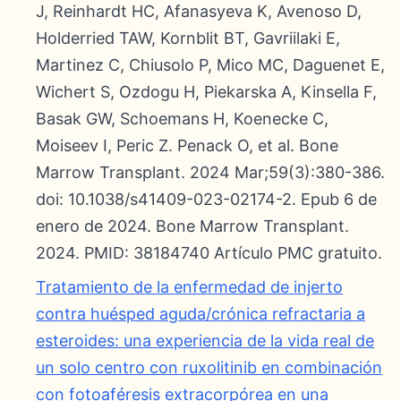
J, Reinhardt HC, Afanasyeva K, Avenoso D,
Holderried TAW, Kornblit BT, Gavriilaki E,
Martinez C, Chiusolo P, Mico MC, Daguenet E,
Wichert S, Ozdogu H, Piekarska A, Kinsella F,
Basak GW, Schoemans H, Koenecke C,
Moiseev I, Peric Z. Penack O, et al. Bone
Marrow Transplant. 2024 Mar;59(3):380-386.
doi: 10.1038/s41409-023-02174-2. Epub 6 de
enero de 2024. Bone Marrow Transplant.
2024. PMID: 38184740 Artículo PMC gratuito.
Tratamiento de la enfermedad de injerto
contra huésped aguda/crónica refractaria a
esteroides: una experiencia de la vida real de
un solo centro con ruxolitinib en combinación
con fotoaféresis extracorpórea en una