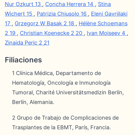
Nur Ozkurt
13
,
Concha Herrera
14
,
Stina
Wichert
15
,
Patrizia Chiusolo
16
,
Eleni Gavriilaki
17
,
Grzegorz W Basak
2
18
,
Hélène Schoemans
2
19
,
Christian Koenecke
2
20
,
Ivan Moiseev
4
,
Zinaida Peric
2
21
Filiaciones
1 Clínica Médica, Departamento de
Hematología, Oncología e Inmunología
Tumoral, Charité Universitätsmedizin Berlín,
Berlín, Alemania.
2 Grupo de Trabajo de Complicaciones de
Trasplantes de la EBMT, París, Francia.