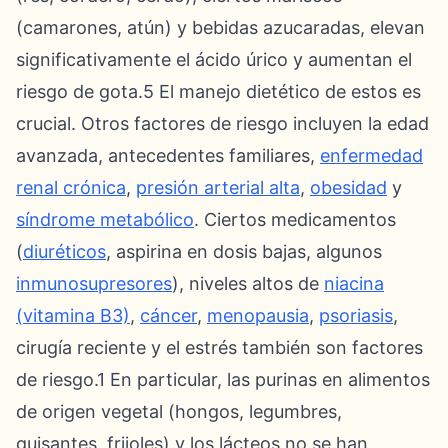
(camarones, atún) y bebidas azucaradas, elevan
significativamente el ácido úrico y aumentan el
riesgo de gota.5 El manejo dietético de estos es
crucial. Otros factores de riesgo incluyen la edad
avanzada, antecedentes familiares,
enfermedad
renal crónica
,
presión arterial alta
,
obesidad
y
síndrome metabólico
. Ciertos medicamentos
(
diuréticos
, aspirina en dosis bajas, algunos
inmunosupresores
), niveles altos de
niacina
(vitamina B3)
,
cáncer
,
menopausia
,
psoriasis
,
cirugía reciente y el estrés también son factores
de riesgo.1 En particular, las purinas en alimentos
de origen vegetal (hongos, legumbres,
guisantes, frijoles) y los lácteos no se han