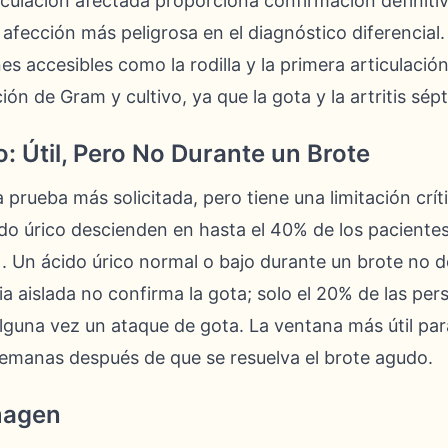
iculación afectada proporciona confirmación definiti
la afección más peligrosa en el diagnóstico diferencial
ones accesibles como la rodilla y la primera articulac
ción de Gram y cultivo, ya que la gota y la artritis sép
o: Útil, Pero No Durante un Brote
la prueba más solicitada, pero tiene una limitación crí
ido úrico descienden en hasta el 40% de los pacientes
). Un ácido úrico normal o bajo durante un brote no de
mia aislada no confirma la gota; solo el 20% de las pe
alguna vez un ataque de gota. La ventana más útil par
semanas después de que se resuelva el brote agudo.
magen