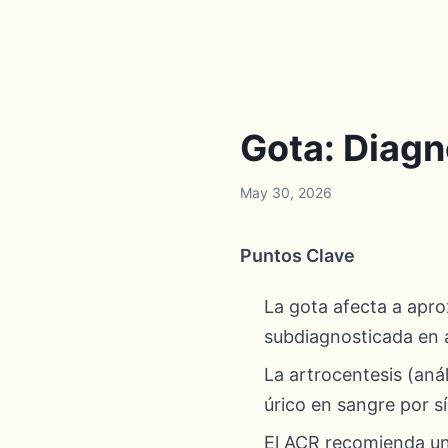
Gota: Diagn
May 30, 2026
Puntos Clave
La gota afecta a apr
subdiagnosticada en a
La artrocentesis (análi
úrico en sangre por s
El ACR recomienda un 