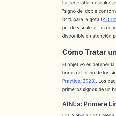
La ecografía musculoesqu
"signo del doble contorn
84% para la gota (
Arthr
puede visualizar los dep
disponible en atención p
Cómo Tratar u
El objetivo es detener la
horas del inicio de los s
Practice, 2023
). Los pac
primeros signos de un br
AINEs: Primera L
Los AINEs a dosis plena 