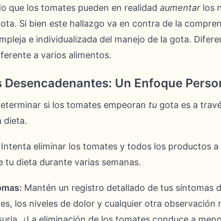
do que los tomates pueden en realidad
aumentar
los n
ota. Si bien este hallazgo va en contra de la compre
mpleja e individualizada del manejo de la gota. Difer
ferente a varios alimentos.
 Desencadenantes: Un Enfoque Perso
determinar si los tomates empeoran
tu
gota es a trav
 dieta.
Intenta eliminar los tomates y todos los productos a
de tu dieta durante varias semanas.
omas:
Mantén un registro detallado de tus síntomas d
es, los niveles de dolor y cualquier otra observación
surja. ¿La eliminación de los tomates conduce a meno