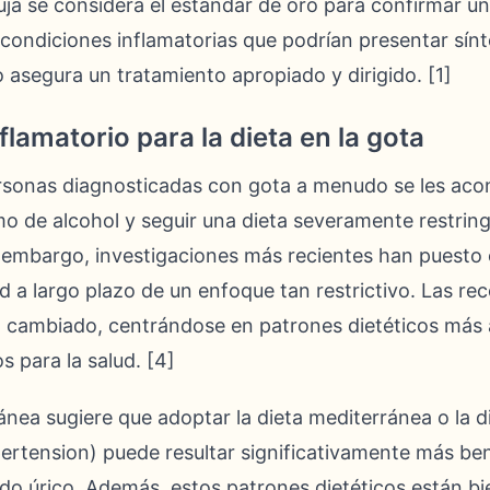
uja se considera el estándar de oro para confirmar u
 condiciones inflamatorias que podrían presentar sínt
 asegura un tratamiento apropiado y dirigido. [1]
lamatorio para la dieta en la gota
ersonas diagnosticadas con gota a menudo se les acon
o de alcohol y seguir una dieta severamente restrin
 embargo, investigaciones más recientes han puesto 
dad a largo plazo de un enfoque tan restrictivo. Las 
 cambiado, centrándose en patrones dietéticos más 
 para la salud. [4]
nea sugiere que adoptar la dieta mediterránea o la d
rtension) puede resultar significativamente más bene
ido úrico. Además, estos patrones dietéticos están bi