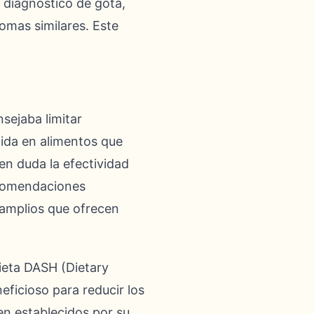
n diagnóstico de gota,
omas similares. Este
sejaba limitar
gida en alimentos que
en duda la efectividad
recomendaciones
amplios que ofrecen
ieta DASH (Dietary
ficioso para reducir los
en establecidos por su