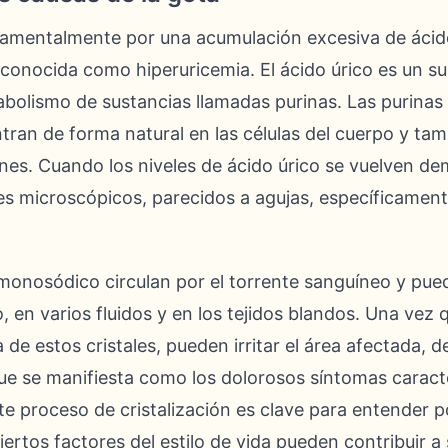
amentalmente por una acumulación excesiva de ácido
onocida como hiperuricemia. El ácido úrico es un s
abolismo de sustancias llamadas purinas. Las purina
ran de forma natural en las células del cuerpo y ta
s. Cuando los niveles de ácido úrico se vuelven dema
les microscópicos, parecidos a agujas, específicamen
 monosódico circulan por el torrente sanguíneo y pue
o, en varios fluidos y en los tejidos blandos. Una vez
a de estos cristales, pueden irritar el área afectada
ue se manifiesta como los dolorosos síntomas caract
e proceso de cristalización es clave para entender p
rtos factores del estilo de vida pueden contribuir a s