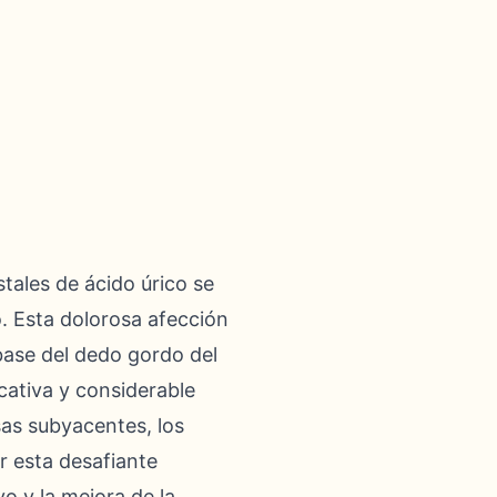
stales de ácido úrico se
. Esta dolorosa afección
base del dedo gordo del
icativa y considerable
sas subyacentes, los
r esta desafiante
o y la mejora de la