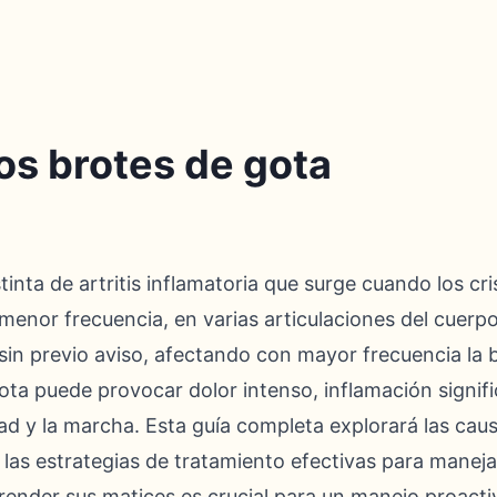
os brotes de gota
inta de artritis inflamatoria que surge cuando los cri
enor frecuencia, en varias articulaciones del cuerpo
sin previo aviso, afectando con mayor frecuencia la 
gota puede provocar dolor intenso, inflamación signif
idad y la marcha. Esta guía completa explorará las cau
las estrategias de tratamiento efectivas para maneja
render sus matices es crucial para un manejo proactiv