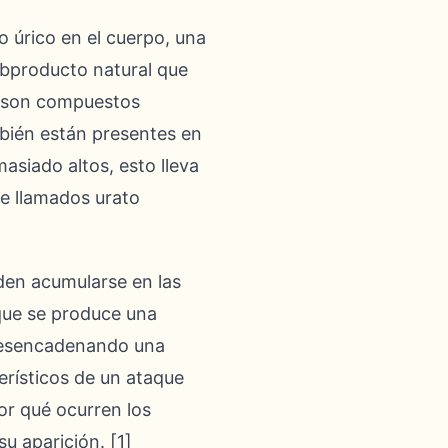
 úrico en el cuerpo, una
ubproducto natural que
s son compuestos
mbién están presentes en
siado altos, esto lleva
te llamados urato
den acumularse en las
 que se produce una
, desencadenando una
erísticos de un ataque
or qué ocurren los
u aparición. [1]