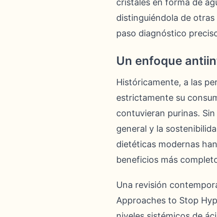
cristales en forma de ag
distinguiéndola de otras
paso diagnóstico preciso
Un enfoque antiinf
Históricamente, a las p
estrictamente su consum
contuvieran purinas. Sin
general y la sostenibili
dietéticas modernas han
beneficios más completos
Una revisión contemporá
Approaches to Stop Hype
niveles sistémicos de ác