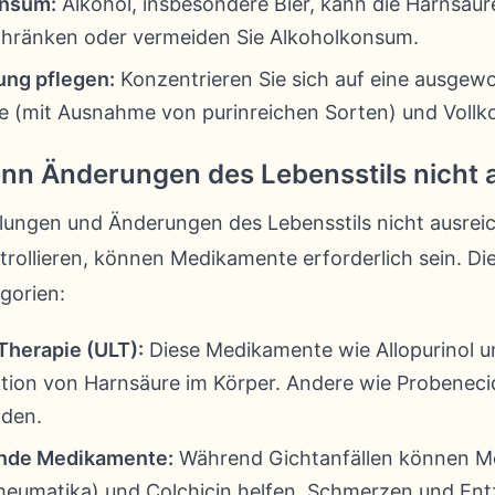
onsum:
Alkohol, insbesondere Bier, kann die Harnsäu
chränken oder vermeiden Sie Alkoholkonsum.
ung pflegen:
Konzentrieren Sie sich auf eine ausgew
e (mit Ausnahme von purinreichen Sorten) und Vollko
n Änderungen des Lebensstils nicht 
ungen und Änderungen des Lebensstils nicht ausrei
trollieren, können Medikamente erforderlich sein. Di
egorien:
herapie (ULT):
Diese Medikamente wie Allopurinol u
tion von Harnsäure im Körper. Andere wie Probenecid
iden.
de Medikamente:
Während Gichtanfällen können M
irheumatika) und Colchicin helfen, Schmerzen und E