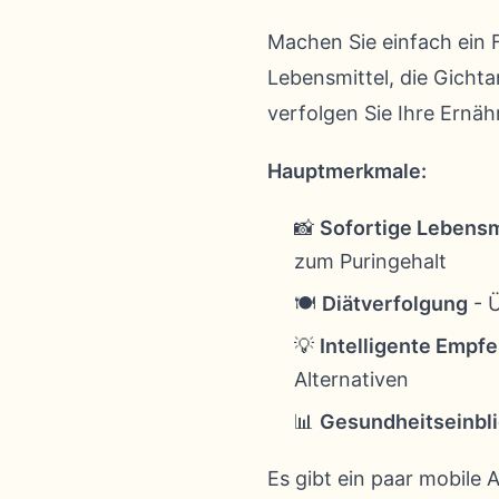
Machen Sie einfach ein F
Lebensmittel, die Gichta
verfolgen Sie Ihre Ernäh
Hauptmerkmale:
📸
Sofortige Lebensm
zum Puringehalt
🍽️
Diätverfolgung
- Ü
💡
Intelligente Empf
Alternativen
📊
Gesundheitseinbl
Es gibt ein paar mobile