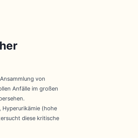
cher
er Ansammlung von
ollen Anfälle im großen
bersehen.
, Hyperurikämie (hohe
rsucht diese kritische