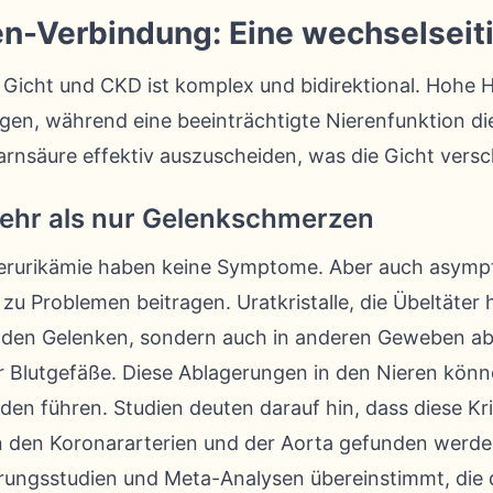
en-Verbindung: Eine wechselseit
 Gicht und CKD ist komplex und bidirektional. Hohe
gen, während eine beeinträchtigte Nierenfunktion di
arnsäure effektiv auszuscheiden, was die Gicht vers
ehr als nur Gelenkschmerzen
erurikämie haben keine Symptome. Aber auch asym
 Problemen beitragen. Uratkristalle, die Übeltäter h
n den Gelenken, sondern auch in anderen Geweben abl
r Blutgefäße. Diese Ablagerungen in den Nieren könne
n führen. Studien deuten darauf hin, dass diese Kri
n den Koronararterien und der Aorta gefunden werd
ungsstudien und Meta-Analysen übereinstimmt, die d