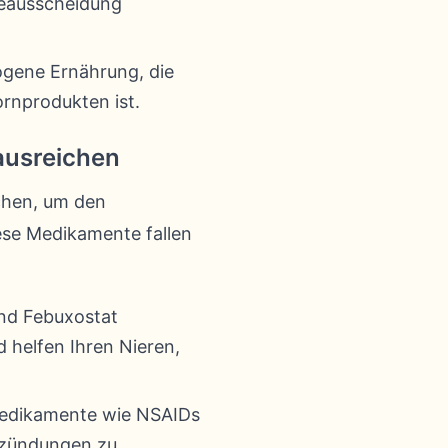
reausscheidung
ogene Ernährung, die
rnprodukten ist.
ausreichen
chen, um den
ese Medikamente fallen
nd Febuxostat
 helfen Ihren Nieren,
edikamente wie NSAIDs
ntzündungen zu