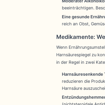
Moderater Alkoholk
beeinträchtigen. Bes
Eine gesunde Ernähr
reich an Obst, Gemüs
Medikamente: Wen
Wenn Ernährungsumstell
Harnsäurespiegel zu kon
in der Regel in zwei Kat
Harnsäuresenkende T
reduzieren die Produk
Harnsäure auszusche
Entzündungshemmen
(nichtsteroidale Ant