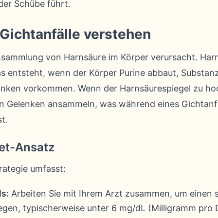
der Schübe führt.
Gichtanfälle verstehen
nsammlung von Harnsäure im Körper verursacht. Harns
s entsteht, wenn der Körper Purine abbaut, Substanze
änken vorkommen. Wenn der Harnsäurespiegel zu hoc
 den Gelenken ansammeln, was während eines Gichtan
t.
get-Ansatz
rategie umfasst:
ls:
Arbeiten Sie mit Ihrem Arzt zusammen, um einen s
egen, typischerweise unter 6 mg/dL (Milligramm pro De