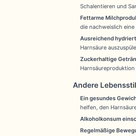
Schalentieren und Sar
Fettarme Milchprodu
die nachweislich ein
Ausreichend hydriert
Harnsäure auszuspüle
Zuckerhaltige Geträ
Harnsäureproduktion
Andere Lebenssti
Ein gesundes Gewich
helfen, den Harnsäur
Alkoholkonsum eins
Regelmäßige Beweg