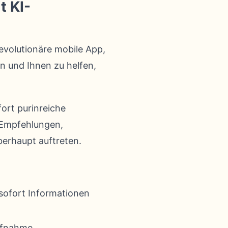
t KI-
revolutionäre mobile App,
en und Ihnen zu helfen,
fort purinreiche
e Empfehlungen,
berhaupt auftreten.
 sofort Informationen
aufnahme