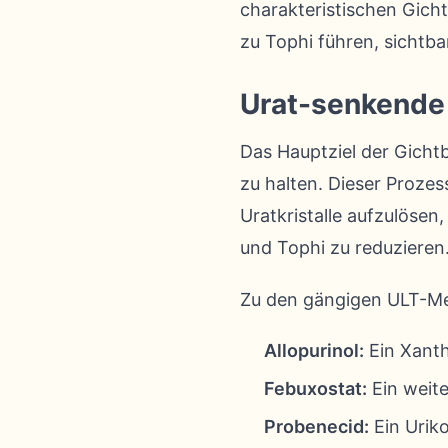
charakteristischen Gicht
zu Tophi führen, sichtb
Urat-senkende 
Das Hauptziel der Gicht
zu halten. Dieser Prozes
Uratkristalle aufzulösen
und Tophi zu reduzieren
Zu den gängigen ULT-M
Allopurinol:
Ein Xanth
Febuxostat:
Ein weit
Probenecid:
Ein Uriko