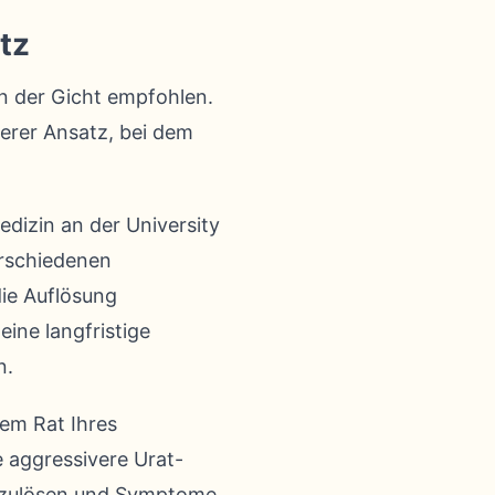
tz
en der Gicht empfohlen.
terer Ansatz, bei dem
Medizin an der University
erschiedenen
die Auflösung
ine langfristige
n.
em Rat Ihres
e aggressivere Urat-
aufzulösen und Symptome