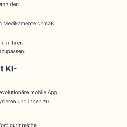
kann den
en Medikamente gemäß
, um Ihren
nzupassen.
t KI-
revolutionäre mobile App,
lysieren und Ihnen zu
fort purinreiche