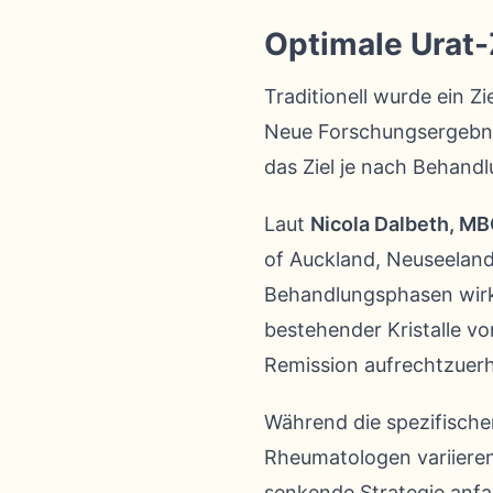
Optimale Urat-
Traditionell wurde ein Z
Neue Forschungsergebnis
das Ziel je nach Behandl
Laut
Nicola Dalbeth, M
of Auckland, Neuseeland
Behandlungsphasen wirks
bestehender Kristalle vo
Remission aufrechtzuerh
Während die spezifische
Rheumatologen variieren 
senkende Strategie anfa