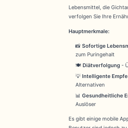
Lebensmittel, die Gichta
verfolgen Sie Ihre Ernäh
Hauptmerkmale:
📸
Sofortige Lebensm
zum Puringehalt
🍽️
Diätverfolgung
- Ü
💡
Intelligente Empf
Alternativen
📊
Gesundheitliche E
Auslöser
Es gibt einige mobile 
Benutzer sind jedoch z