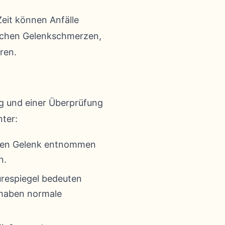
eit können Anfälle
ischen Gelenkschmerzen,
ren.
g und einer Überprüfung
nter:
enen Gelenk entnommen
n.
respiegel bedeuten
 haben normale