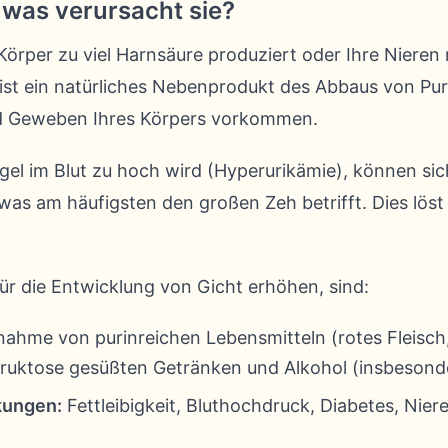
 was verursacht sie?
r Körper zu viel Harnsäure produziert oder Ihre Nier
ist ein natürliches Nebenprodukt des Abbaus von Puri
nd Geweben Ihres Körpers vorkommen.
l im Blut zu hoch wird (Hyperurikämie), können sich 
was am häufigsten den großen Zeh betrifft. Dies lö
 für die Entwicklung von Gicht erhöhen, sind:
hme von purinreichen Lebensmitteln (rotes Fleisch,
Fruktose gesüßten Getränken und Alkohol (insbesonde
kungen:
Fettleibigkeit, Bluthochdruck, Diabetes, Ni