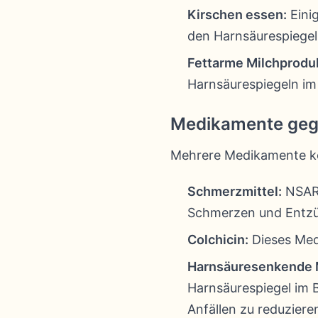
Kirschen essen:
Einig
den Harnsäurespiegel
Fettarme Milchprodu
Harnsäurespiegeln im
Medikamente geg
Mehrere Medikamente kö
Schmerzmittel:
NSAR 
Schmerzen und Entzün
Colchicin:
Dieses Med
Harnsäuresenkende 
Harnsäurespiegel im B
Anfällen zu reduziere