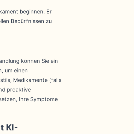
ikament beginnen. Er
llen Bedürfnissen zu
handlung können Sie ein
n, um einen
tils, Medikamente (falls
nd proaktive
rsetzen, Ihre Symptome
t KI-