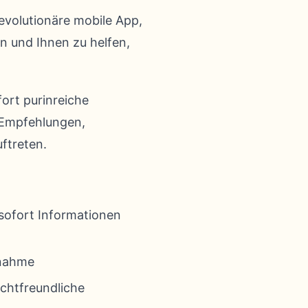
revolutionäre mobile App,
en und Ihnen zu helfen,
fort purinreiche
e Empfehlungen,
ftreten.
 sofort Informationen
fnahme
ichtfreundliche