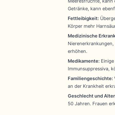
Meeresfrüchte, kann 
Getränke, kann ebenfa
Fettleibigkeit:
Übergew
Körper mehr Harnsäur
Medizinische Erkran
Nierenerkrankungen, 
erhöhen.
Medikamente:
Einige
Immunsuppressiva, k
Familiengeschichte:
an der Krankheit erk
Geschlecht und Alter
50 Jahren. Frauen er