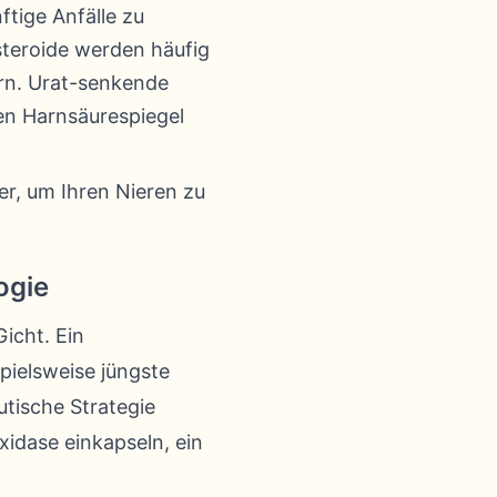
ftige Anfälle zu
steroide werden häufig
rn. Urat-senkende
en Harnsäurespiegel
er, um Ihren Nieren zu
ogie
icht. Ein
pielsweise jüngste
utische Strategie
xidase einkapseln, ein