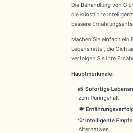
Die Behandlung von Gich
die künstliche Intelligen
bessere Ernährungsents
Machen Sie einfach ein F
Lebensmittel, die Gichta
verfolgen Sie Ihre Ernä
Hauptmerkmale:
📸
Sofortige Lebensm
zum Puringehalt
🍽️
Ernährungsverfol
💡
Intelligente Empf
Alternativen