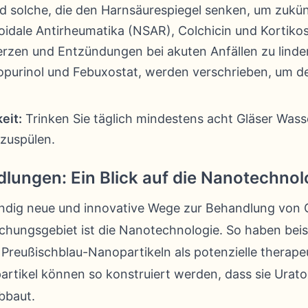
d solche, die den Harnsäurespiegel senken, um zukün
oidale Antirheumatika (NSAR), Colchicin und Kortiko
rzen und Entzündungen bei akuten Anfällen zu linde
opurinol und Febuxostat, werden verschrieben, um d
eit:
Trinken Sie täglich mindestens acht Gläser Wass
szuspülen.
lungen: Ein Blick auf die Nanotechnol
ndig neue und innovative Wege zur Behandlung von G
chungsgebiet ist die Nanotechnologie. So haben beis
Preußischblau-Nanopartikeln als potenzielle therape
rtikel können so konstruiert werden, dass sie Urato
bbaut.