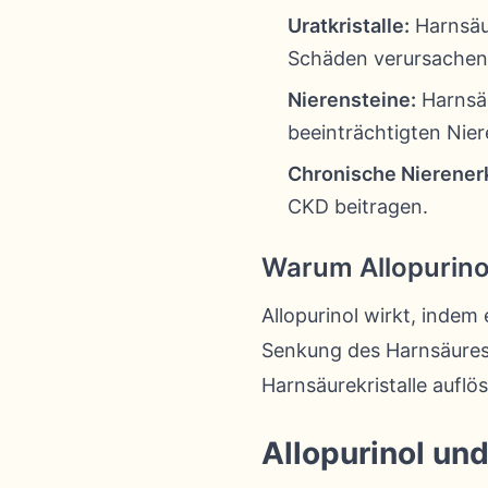
Uratkristalle:
Harnsäur
Schäden verursachen
Nierensteine:
Harnsäu
beeinträchtigten Nier
Chronische Nierener
CKD beitragen.
Warum Allopurino
Allopurinol wirkt, indem
Senkung des Harnsäuresp
Harnsäurekristalle aufl
Allopurinol un