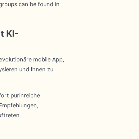
groups can be found in
t KI-
revolutionäre mobile App,
lysieren und Ihnen zu
fort purinreiche
e Empfehlungen,
ftreten.