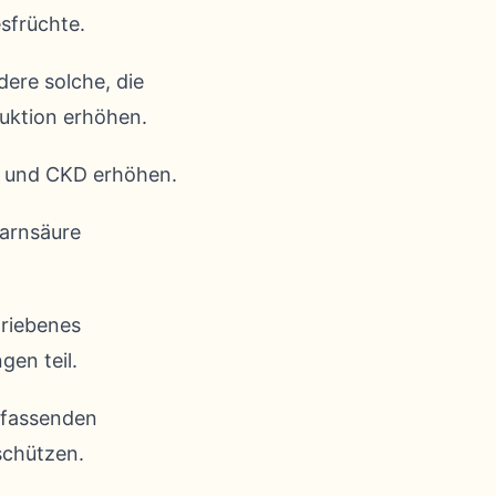
sfrüchte.
ere solche, die
uktion erhöhen.
t und CKD erhöhen.
arnsäure
hriebenes
en teil.
mfassenden
schützen.