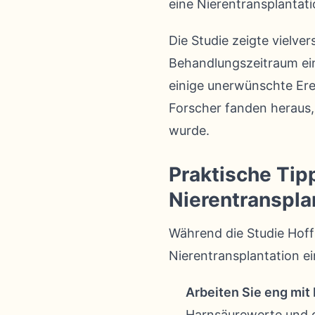
eine Nierentransplantati
Die Studie zeigte vielv
Behandlungszeitraum ein
einige unerwünschte Erei
Forscher fanden heraus,
wurde.
Praktische Tip
Nierentranspla
Während die Studie Hoff
Nierentransplantation ei
Arbeiten Sie eng mi
Harnsäurewerte und d