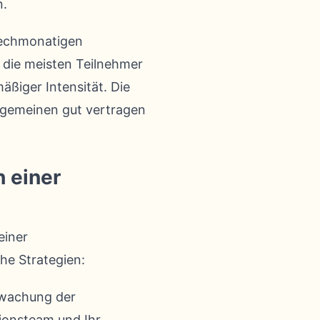
n.
 sechmonatigen
 die meisten Teilnehmer
äßiger Intensität. Die
llgemeinen gut vertragen
 einer
einer
che Strategien:
rwachung der
tionsteam und Ihr