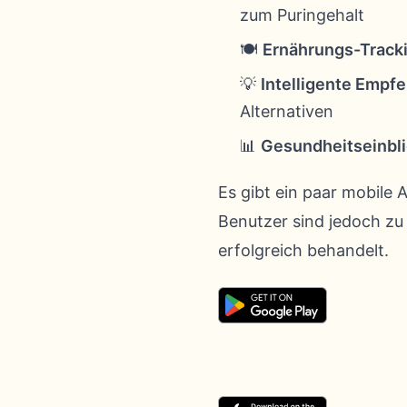
zum Puringehalt
🍽️
Ernährungs-Track
💡
Intelligente Empf
Alternativen
📊
Gesundheitseinbl
Es gibt ein paar mobil
Benutzer sind jedoch z
erfolgreich behandelt.