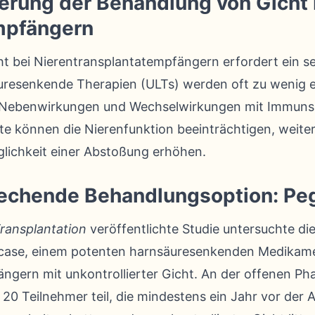
erung der Behandlung von Gicht 
mpfängern
t bei Nierentransplantatempfängern erfordert ein se
resenkende Therapien (ULTs) werden oft zu wenig e
ler Nebenwirkungen und Wechselwirkungen mit Immuns
te können die Nierenfunktion beeinträchtigen, weite
lichkeit einer Abstoßung erhöhen.
rechende Behandlungsoption: Pe
Transplantation
veröffentlichte Studie untersuchte die
icase, einem potenten harnsäuresenkenden Medikame
ngern mit unkontrollierter Gicht. An der offenen 
Teilnehmer teil, die mindestens ein Jahr vor der A