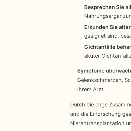
Besprechen Sie al
Nahrungsergänzung
Erkunden Sie alte
geeignet sind, bes
Gichtanfälle beha
akuter Gichtanfäll
Symptome überwach
Gelenkschmerzen, Sc
Ihrem Arzt.
Durch die enge Zusamme
und die Erforschung ge
Nierentransplantation u