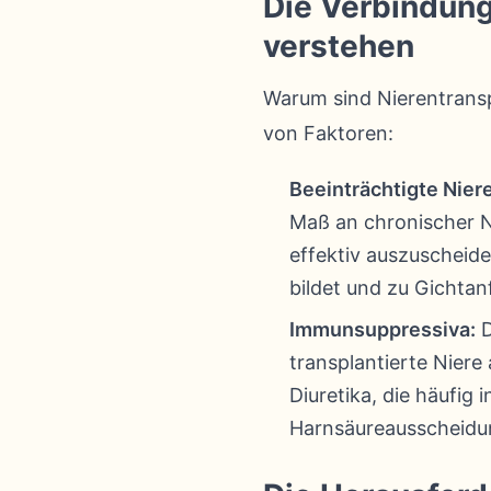
Die Verbindung
verstehen
Warum sind Nierentranspl
von Faktoren:
Beeinträchtigte Nier
Maß an chronischer Ni
effektiv auszuscheide
bildet und zu Gichtanf
Immunsuppressiva:
D
transplantierte Niere
Diuretika, die häufi
Harnsäureausscheidun