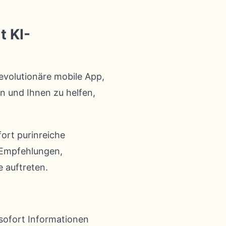
t KI-
revolutionäre mobile App,
en und Ihnen zu helfen,
fort purinreiche
e Empfehlungen,
e auftreten.
 sofort Informationen