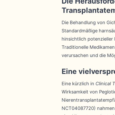
Die Herausford
Transplantate
Die Behandlung von Gich
Standardmäßige harnsäu
hinsichtlich potenziel
Traditionelle Medikamen
verursachen und die Mög
Eine vielversp
Eine kürzlich in
Clinical 
Wirksamkeit von Peglot
Nierentransplantatempfä
NCT04087720) nahmen 20 