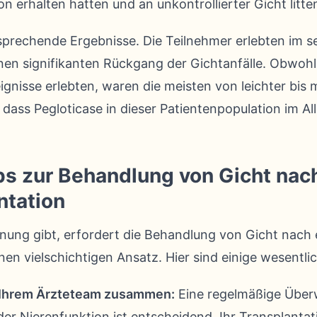
on erhalten hatten und an unkontrollierter Gicht litte
ersprechende Ergebnisse. Die Teilnehmer erlebten im
en signifikanten Rückgang der Gichtanfälle. Obwohl
gnisse erlebten, waren die meisten von leichter bis m
 dass Pegloticase in dieser Patientenpopulation im A
ps zur Behandlung von Gicht nach
ntation
nung gibt, erfordert die Behandlung von Gicht nach 
nen vielschichtigen Ansatz. Hier sind einige wesentli
t Ihrem Ärzteteam zusammen:
Eine regelmäßige Übe
er Nierenfunktion ist entscheidend. Ihr Transplanta