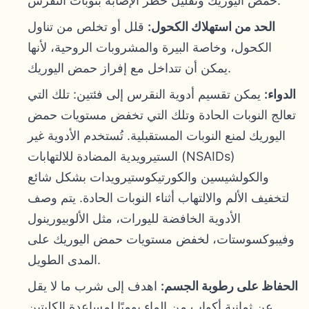
حمض اليوريك وتقليل خطر الإصابة بنوبات النقرس.
الحد من استهلاك الكحول:
قلل أو تخلص من تناول
الكحول، وخاصة البيرة والمشروبات الروحية، لأنها
يمكن أن تتداخل مع إفراز حمض اليوريك.
الدواء:
يمكن تقسيم أدوية النقرس إلى فئتين: تلك التي
تعالج النوبات الحادة وتلك التي تخفض مستويات حمض
اليوريك لمنع النوبات المستقبلية. تُستخدم الأدوية غير
الستيرويدية المضادة للالتهابات (NSAIDs)
والكولشيسين والكورتيكوستيرويدات بشكل شائع
لتخفيف الألم والالتهاب أثناء النوبات الحادة. يتم وصف
الأدوية الخافضة لليورات، مثل الألوبيورينول
وفيبوكسوستات، لخفض مستويات حمض اليوريك على
المدى الطويل.
الحفاظ على رطوبة الجسم:
اهدف إلى شرب ما لا يقل
عن ثمانية أكواب من الماء يوميًا لمساعدة الكليتين